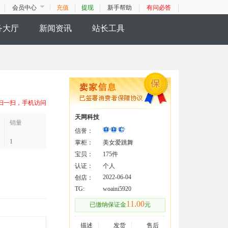
会员中心
充值
提现
新手帮助
有问必答
务大厅
新闻资讯
站长工具
扫一扫，手机访问
天网科技
销量
信誉：
1
掌柜：
美女爱跳舞
宝贝：
175件
认证：
个人
2022-06-04
创店：
TG:
woaini5920
11.00
已缴纳保证金
元
描述
发货
售后