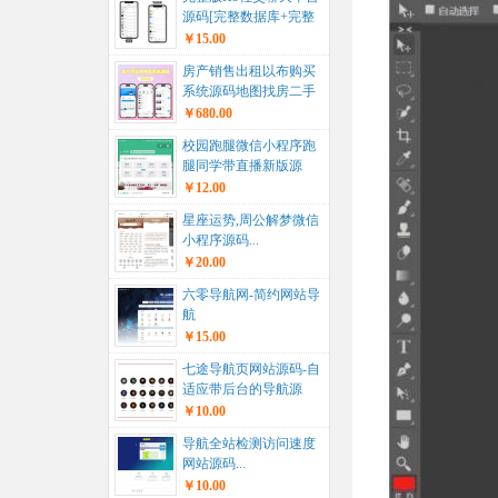
源码[完整数据库+完整
文档教程]...
￥15.00
房产销售出租以布购买
系统源码地图找房二手
房租房含任务积分功能
￥680.00
+教程...
校园跑腿微信小程序跑
腿同学带直播新版源
码...
￥12.00
星座运势,周公解梦微信
小程序源码...
￥20.00
六零导航网-简约网站导
航
￥15.00
七途导航页网站源码-自
适应带后台的导航源
码...
￥10.00
导航全站检测访问速度
网站源码...
￥10.00