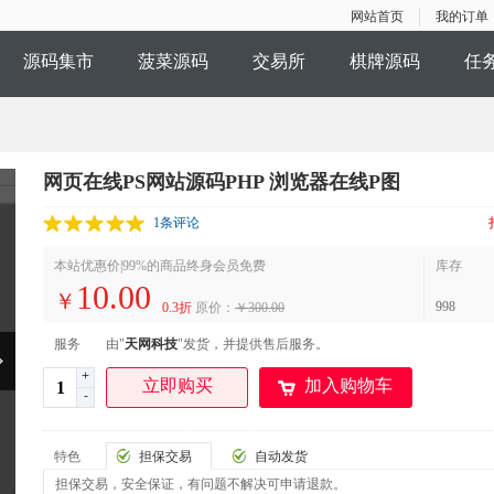
网站首页
我的订单
源码集市
菠菜源码
交易所
棋牌源码
任
采
网页在线PS网站源码PHP 浏览器在线P图
1条评论
本站优惠价|99%的商品终身会员免费
库存
10.00
￥
998
0.3折
原价：
￥300.00
服务
由"
天网科技
"发货，并提供售后服务。
+
立即购买
加入购物车
-
特色
担保交易
自动发货
担保交易，安全保证，有问题不解决可申请退款。