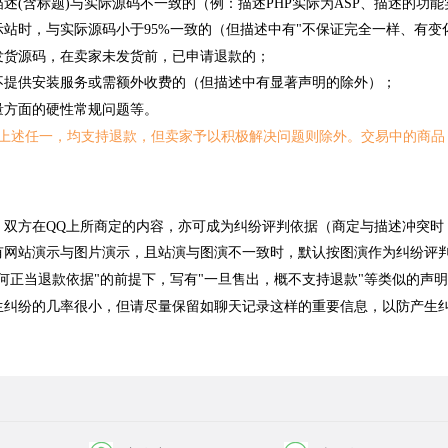
描述(含标题)与实际源码不一致的（例：描述PHP实际为ASP、描述的功
示站时，与实际源码小于95%一致的（但描述中有"不保证完全一样、有变
发货源码，在卖家未发货前，已申请退款的；
不提供安装服务或需额外收费的（但描述中有显著声明的除外）；
量方面的硬性常规问题等。
上述任一，均支持退款，但卖家予以积极解决问题则除外。交易中的商品
，双方在QQ上所商定的内容，亦可成为纠纷评判依据（商定与描述冲突时
有网站演示与图片演示，且站演与图演不一致时，默认按图演作为纠纷评
任何正当退款依据"的前提下，写有"一旦售出，概不支持退款"等类似的声
生纠纷的几率很小，但请尽量保留如聊天记录这样的重要信息，以防产生