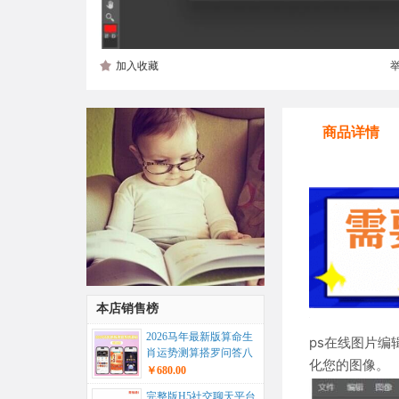
加入收藏
商品详情
本店销售榜
2026马年最新版算命生
ps在线图片编
肖运势测算搭罗问答八
化您的图像。
字合婚八字星座运势起
￥680.00
名系统...
完整版H5社交聊天平台