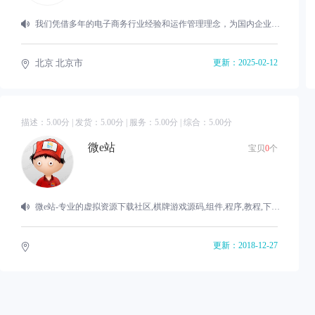
我们凭借多年的电子商务行业经验和运作管理理念，为国内企业量身创作了一系 列电子商务产品及解决方案；将电子商务无缝融入到企业运营的方方面面，全方位的为企业提供电子商务的整体解决方案。 公司以技术为本，始终以卓越的市场前瞻性和技术创新性推动着互联网及移动互 联网领域的产品创新发展进程。我们追求卓越的产品品质以及完美的用户体验，提倡”以顾客体验为根本导向”。首先将目标客户群体的用户体验科学的通过人机交 互自然完美、友好的呈现出来。旨在为客户创作具有革新性用户体验、简单方便、安全的、实用的
北京 北京市
更新：2025-02-12
描述：
5.00
分 | 发货：
5.00
分 | 服务：
5.00
分 | 综合：
5.00
分
微e站
宝贝
0
个
微e站-专业的虚拟资源下载社区,棋牌游戏源码,组件,程序,教程,下载平台,游戏搭建架设一条龙服务。
更新：2018-12-27