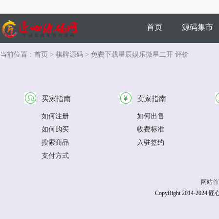
首页
源码集市
当前位置：
首页
>
棋牌源码
> 免费下载星辰娱乐微星二开 评价
商家风采
买家指南
卖家指南
如何注册
如何出售
如何购买
收费标准
搜索商品
入驻签约
支付方式
网站首
CopyRight 2014-