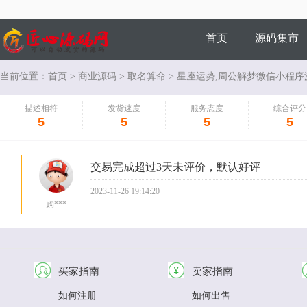
首页
源码集市
当前位置：
首页
>
商业源码
>
取名算命
> 星座运势,周公解梦微信小程序
商家风采
描述相符
发货速度
服务态度
综合评分
5
5
5
5
交易完成超过3天未评价，默认好评
2023-11-26 19:14:20
购***
买家指南
卖家指南
如何注册
如何出售