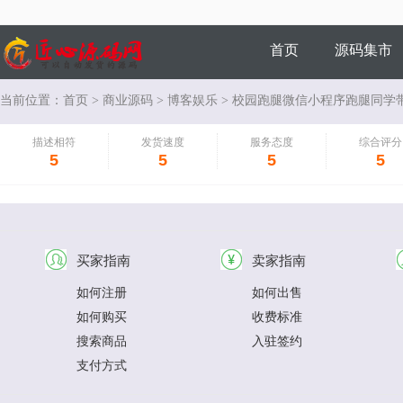
首页
源码集市
当前位置：
首页
>
商业源码
>
博客娱乐
> 校园跑腿微信小程序跑腿同学
商家风采
描述相符
发货速度
服务态度
综合评分
5
5
5
5
买家指南
卖家指南
如何注册
如何出售
如何购买
收费标准
搜索商品
入驻签约
支付方式