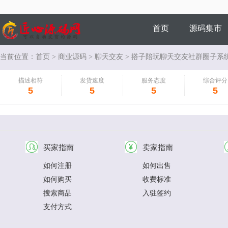
首页
源码集市
当前位置：
首页
>
商业源码
>
聊天交友
> 搭子陪玩聊天交友社群圈子系统
商家风采
描述相符
发货速度
服务态度
综合评分
5
5
5
5
买家指南
卖家指南
如何注册
如何出售
如何购买
收费标准
搜索商品
入驻签约
支付方式